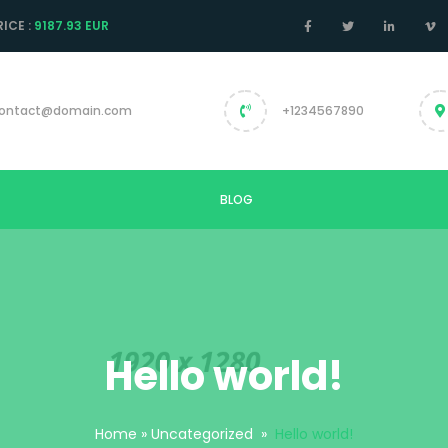
ICE :
9187.93 EUR
ontact@domain.com
+1234567890
BLOG
Hello world!
Home
»
Uncategorized
»
Hello world!