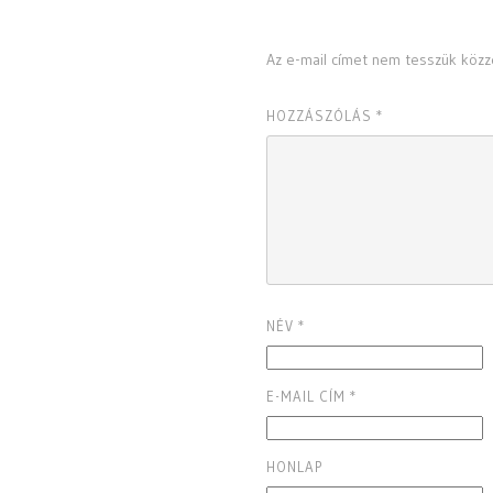
VÉLEMÉNY, HOZZÁSZ
Az e-mail címet nem tesszük közz
HOZZÁSZÓLÁS
*
NÉV
*
E-MAIL CÍM
*
HONLAP