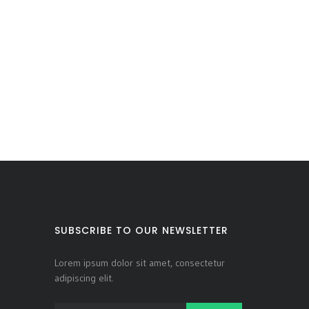
SUBSCRIBE TO OUR NEWSLETTER
Lorem ipsum dolor sit amet, consectetur
adipiscing elit.