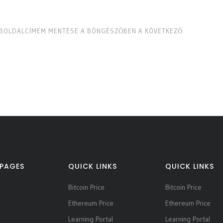
WEBOLDALCÍMEM MENTÉSE A BÖNGÉSZŐBEN A KÖVETKEZŐ
PAGES
QUICK LINKS
QUICK LINKS
Bitcoin Price
Bitcoin Price
Ethereum Price
Ethereum Price
Learning Portal
Learning Portal