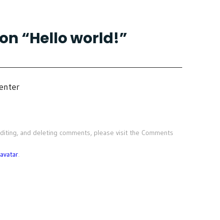
on “
Hello world!
”
enter
editing, and deleting comments, please visit the Comments
avatar
.