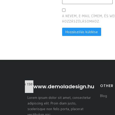
A NEVEM, E-MAIL CÍMEM, ÉS 
HOZZÁSZÓLÁSOMHOZ.
www.demoladesign.hu
OTHER 
Blog
Lorem ipsum dolor sit amet, consectetur
adipiscing elit. Proin diam justo,
scelerisque non felis porta, placerat
vestibulum nisi.