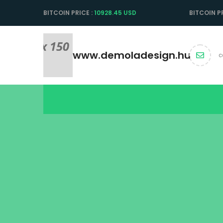
BITCOIN PRICE :
10928.45 USD
BITCOIN PR
www.demoladesign.hu
c