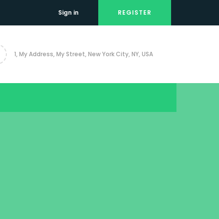
Sign in
REGISTER
1, My Address, My Street, New York City, NY, USA