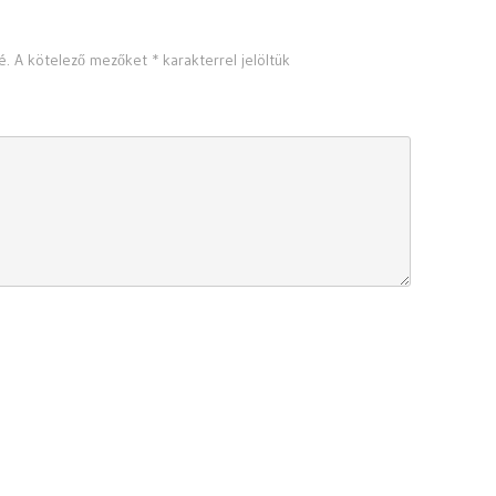
ÓLÁS?
é.
A kötelező mezőket
*
karakterrel jelöltük