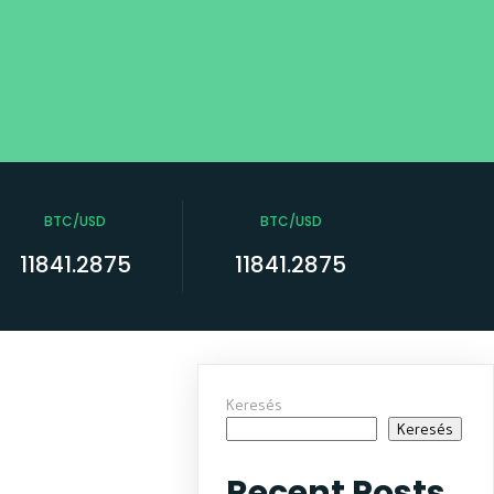
BTC/USD
BTC/USD
11841.2875
11841.2875
Keresés
Keresés
Recent Posts