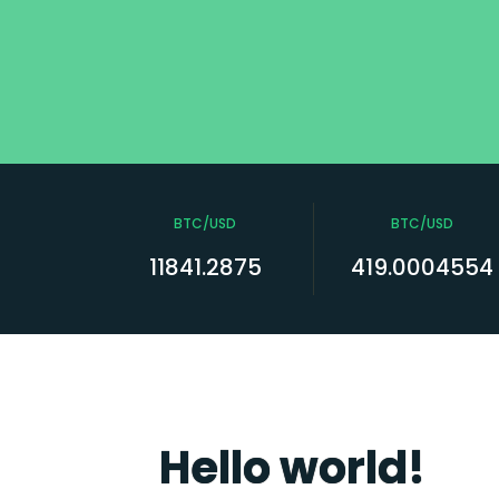
BTC/USD
BTC/USD
11841.2875
419.0004554
Hello world!